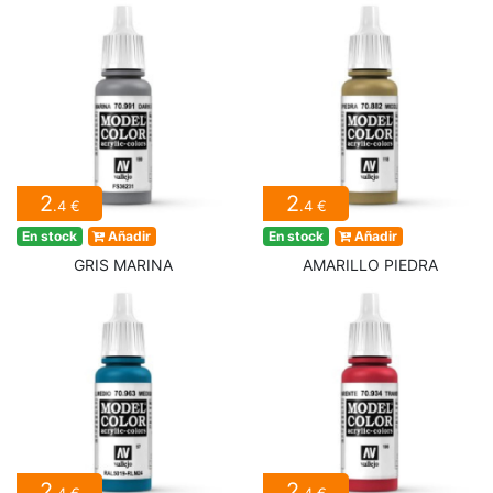
2
2
.4 €
.4 €
En stock
Añadir
En stock
Añadir
GRIS MARINA
AMARILLO PIEDRA
2
2