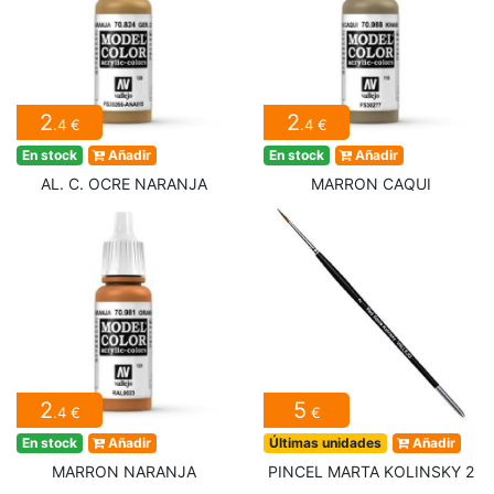
2
2
.4 €
.4 €
En stock
Añadir
En stock
Añadir
AL. C. OCRE NARANJA
MARRON CAQUI
2
5
.4 €
€
En stock
Añadir
Últimas unidades
Añadir
MARRON NARANJA
PINCEL MARTA KOLINSKY 2