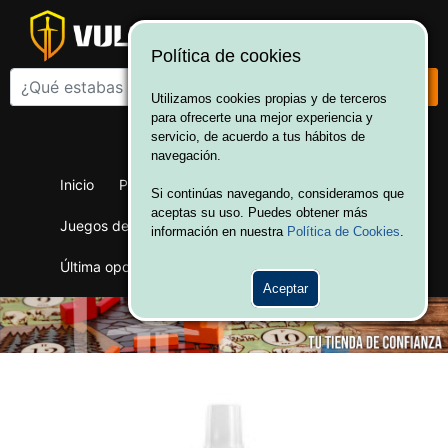
Política de cookies
Utilizamos cookies propias y de terceros
para ofrecerte una mejor experiencia y
¡Bienvenido a Vulcania!
servicio, de acuerdo a tus hábitos de
Hola. Inicia sesión
navegación.
Inicio
Productos
Juegos de mesa
Si continúas navegando, consideramos que
aceptas su uso. Puedes obtener más
Juegos de cartas
Merchandising
Ofertas
información en nuestra
Política de Cookies
.
Última oportunidad
Wargames
Aceptar