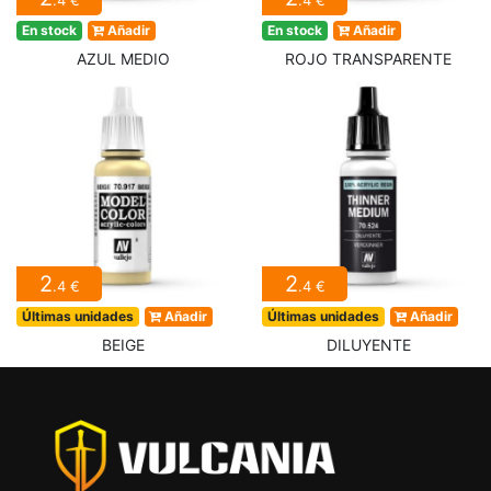
.4 €
.4 €
En stock
Añadir
En stock
Añadir
AZUL MEDIO
ROJO TRANSPARENTE
2
2
.4 €
.4 €
Últimas unidades
Añadir
Últimas unidades
Añadir
BEIGE
DILUYENTE