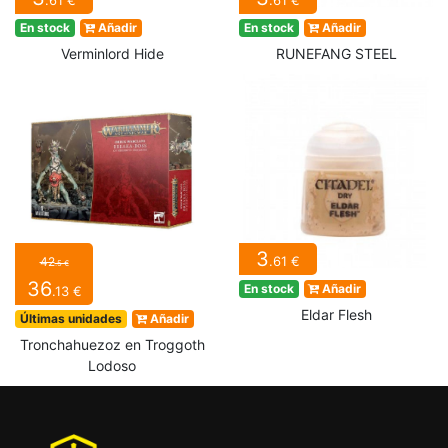
.61 €
.61 €
En stock
Añadir
En stock
Añadir
Verminlord Hide
RUNEFANG STEEL
3
.61 €
42
.5 €
36
En stock
Añadir
.13 €
Eldar Flesh
Últimas unidades
Añadir
Tronchahuezoz en Troggoth
Lodoso