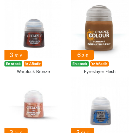
3
6
.61 €
.3 €
En stock
Añadir
En stock
Añadir
Warplock Bronze
Fyreslayer Flesh
3
3