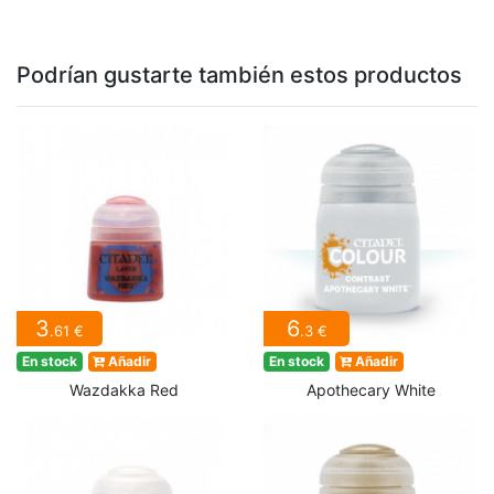
Podrían gustarte también estos productos
3
6
.61 €
.3 €
En stock
Añadir
En stock
Añadir
Wazdakka Red
Apothecary White