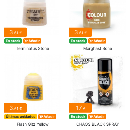
3
3
.61 €
.61 €
En stock
Añadir
En stock
Añadir
Terminatus Stone
Morghast Bone
3
17
.61 €
€
Últimas unidades
Añadir
En stock
Añadir
Flash Gitz Yellow
CHAOS BLACK SPRAY