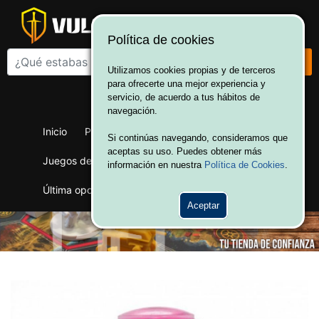
Política de cookies
Utilizamos cookies propias y de terceros
para ofrecerte una mejor experiencia y
¡Bienvenido a Vulcania!
servicio, de acuerdo a tus hábitos de
Hola. Inicia sesión
navegación.
Inicio
Productos
Juegos de mesa
Si continúas navegando, consideramos que
aceptas su uso. Puedes obtener más
Juegos de cartas
Merchandising
Ofertas
información en nuestra
Política de Cookies
.
Última oportunidad
Wargames
Aceptar