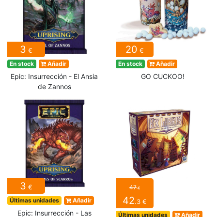
3
20
€
€
En stock
Añadir
En stock
Añadir
Epic: Insurrección - El Ansia
GO CUCKOO!
de Zannos
3
€
47
€
42
Últimas unidades
Añadir
.3 €
Epic: Insurrección - Las
Últimas unidades
Añadir