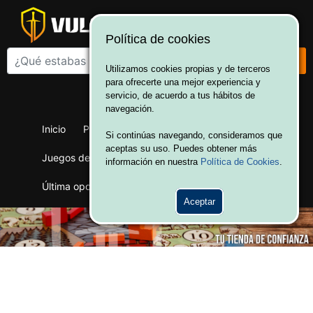
Política de cookies
Utilizamos cookies propias y de terceros
para ofrecerte una mejor experiencia y
¡Bienvenido a Vulcania!
servicio, de acuerdo a tus hábitos de
Hola. Inicia sesión
navegación.
Inicio
Productos
Juegos de mesa
Si continúas navegando, consideramos que
aceptas su uso. Puedes obtener más
Juegos de cartas
Merchandising
Ofertas
información en nuestra
Política de Cookies
.
Última oportunidad
Wargames
Aceptar