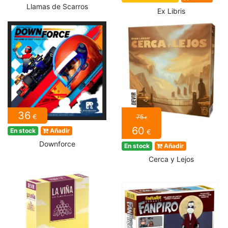
Llamas de Scarros
Ex Libris
36
€
75
€
60
En stock
Añadir
€
Downforce
En stock
Añadir
Cerca y Lejos