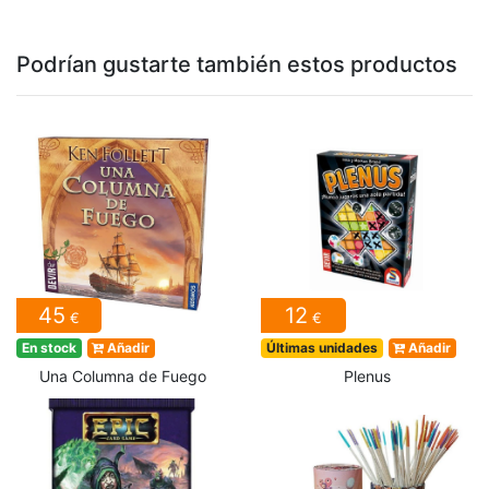
Podrían gustarte también estos productos
45
12
€
€
En stock
Añadir
Últimas unidades
Añadir
Una Columna de Fuego
Plenus