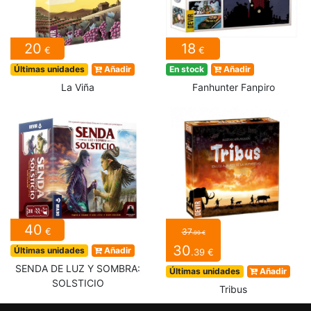
20
18
€
€
Últimas unidades
Añadir
En stock
Añadir
La Viña
Fanhunter Fanpiro
40
€
37
.99 €
30
Últimas unidades
Añadir
.39 €
SENDA DE LUZ Y SOMBRA:
Últimas unidades
Añadir
SOLSTICIO
Tribus