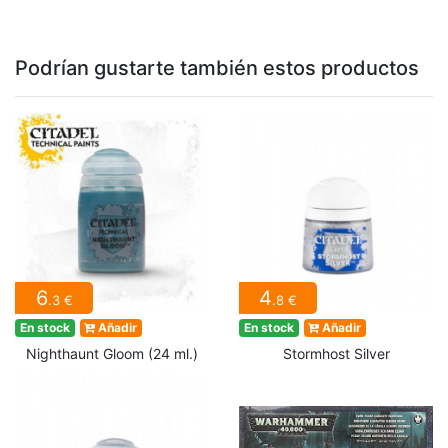
Podrían gustarte también estos productos
6
4
.3 €
.8 €
En stock
Añadir
En stock
Añadir
Nighthaunt Gloom (24 ml.)
Stormhost Silver