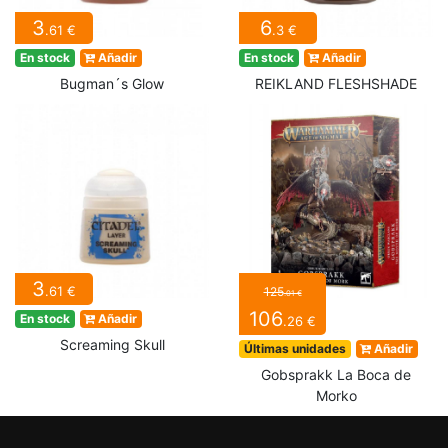
3
6
.61 €
.3 €
En stock
Añadir
En stock
Añadir
Bugman´s Glow
REIKLAND FLESHSHADE
3
.61 €
125
.01 €
106
En stock
Añadir
.26 €
Screaming Skull
Últimas unidades
Añadir
Gobsprakk La Boca de
Morko