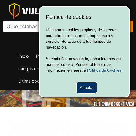
Política de cookies
Utilizamos cookies propias y de terceros
para ofrecerte una mejor experiencia y
¡Bienvenido a Vulcania!
servicio, de acuerdo a tus hábitos de
Hola. Inicia sesión
navegación.
Inicio
Productos
Juegos de mesa
Si continúas navegando, consideramos que
aceptas su uso. Puedes obtener más
Juegos de cartas
Merchandising
Ofertas
información en nuestra
Política de Cookies
.
Última oportunidad
Wargames
Aceptar