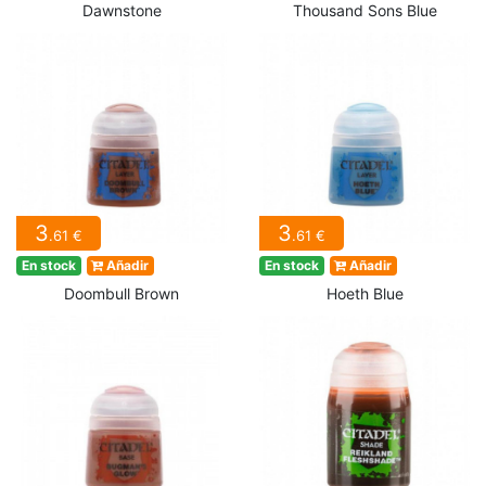
Dawnstone
Thousand Sons Blue
3
3
.61 €
.61 €
En stock
Añadir
En stock
Añadir
Doombull Brown
Hoeth Blue