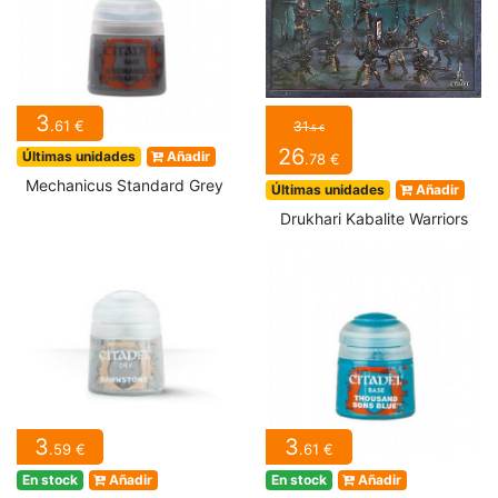
3
.61 €
31
.5 €
26
Últimas unidades
Añadir
.78 €
Mechanicus Standard Grey
Últimas unidades
Añadir
Drukhari Kabalite Warriors
3
3
.59 €
.61 €
En stock
Añadir
En stock
Añadir