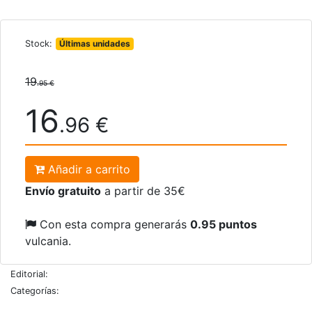
Stock:
Últimas unidades
19
.95 €
16
.96 €
Añadir a carrito
Envío gratuito
a partir de 35€
Con esta compra generarás
0.95 puntos
vulcania.
Editorial:
Categorías: