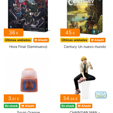
36
45
€
€
Últimas unidades
Añadir
Últimas unidades
Añadir
Hora Final (Seminuevo)
Century Un nuevo mundo
3
34
.61 €
.94 €
En stock
Añadir
En stock
Añadir
Squig Orange
CHAINSAW MAN -