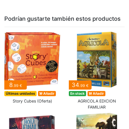
Podrían gustarte también estos productos
8
34
.99 €
.99 €
Últimas unidades
Añadir
En stock
Añadir
Story Cubes (Oferta)
AGRICOLA EDICION
FAMILIAR