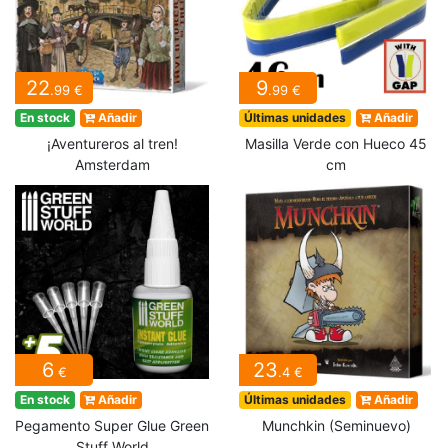
22
9
.99 €
.99 €
En stock
Añadir
Últimas unidades
Añadir
¡Aventureros al tren!
Masilla Verde con Hueco 45
Amsterdam
cm
6
23
€
.4 €
En stock
Añadir
Últimas unidades
Añadir
Pegamento Super Glue Green
Munchkin (Seminuevo)
Stuff World