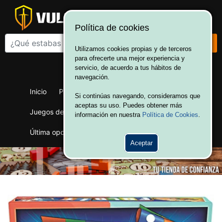
Política de cookies
Utilizamos cookies propias y de terceros
para ofrecerte una mejor experiencia y
¡Bienvenido a Vulcania!
servicio, de acuerdo a tus hábitos de
Hola. Inicia sesión
navegación.
Inicio
Productos
Juegos de mesa
Si continúas navegando, consideramos que
aceptas su uso. Puedes obtener más
Juegos de cartas
Merchandising
Ofertas
información en nuestra
Política de Cookies
.
Última oportunidad
Wargames
Aceptar