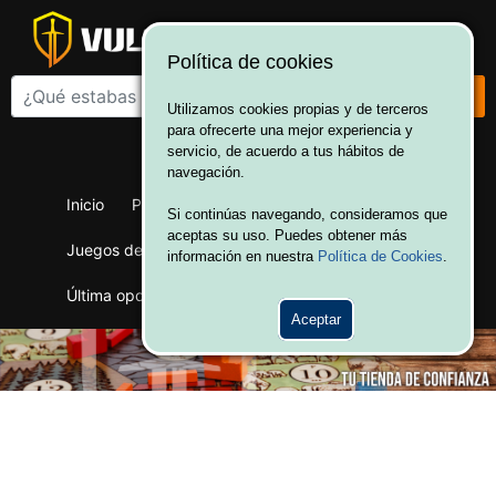
Política de cookies
Utilizamos cookies propias y de terceros
para ofrecerte una mejor experiencia y
¡Bienvenido a Vulcania!
servicio, de acuerdo a tus hábitos de
Hola. Inicia sesión
navegación.
Inicio
Productos
Juegos de mesa
Si continúas navegando, consideramos que
aceptas su uso. Puedes obtener más
Juegos de cartas
Merchandising
Ofertas
información en nuestra
Política de Cookies
.
Última oportunidad
Wargames
Aceptar