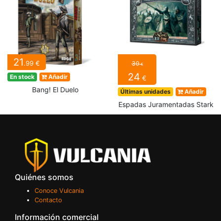
21
.99 €
30
€
24
En stock
Añadir
€
Bang! El Duelo
Últimas unidades
Añadir
Espadas Juramentadas Stark
Quiénes somos
Conoce Vulcania
Contacto
Información comercial