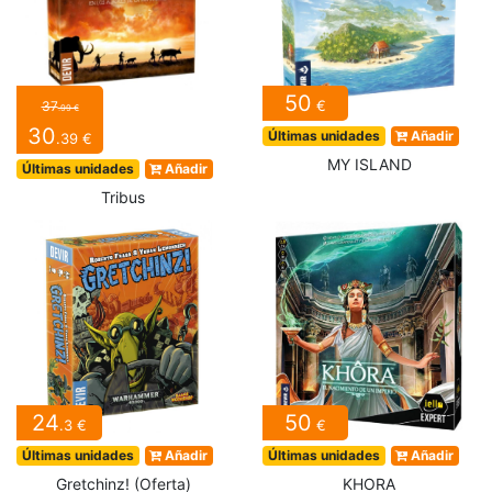
50
€
37
.99 €
30
Últimas unidades
Añadir
.39 €
MY ISLAND
Últimas unidades
Añadir
Tribus
24
50
.3 €
€
Últimas unidades
Añadir
Últimas unidades
Añadir
Gretchinz! (Oferta)
KHORA