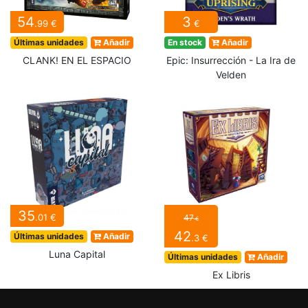
54
3
.99 €
€
Últimas unidades
Añadir
En stock
Añadir
CLANK! EN EL ESPACIO
Epic: Insurrección - La Ira de
Velden
35
.01 €
47
€
42
Últimas unidades
Añadir
.3 €
Luna Capital
Últimas unidades
Añadir
Ex Libris