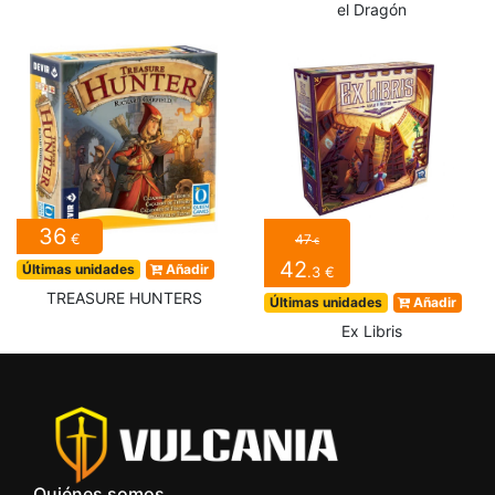
el Dragón
36
€
47
€
42
Últimas unidades
Añadir
.3 €
TREASURE HUNTERS
Últimas unidades
Añadir
Ex Libris
Quiénes somos