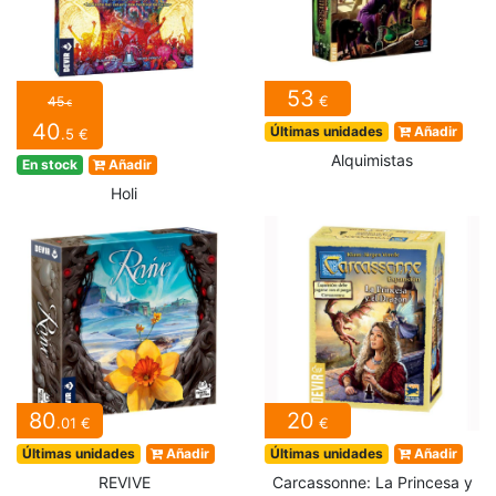
53
€
45
€
40
Últimas unidades
Añadir
.5 €
Alquimistas
En stock
Añadir
Holi
80
20
.01 €
€
Últimas unidades
Añadir
Últimas unidades
Añadir
REVIVE
Carcassonne: La Princesa y