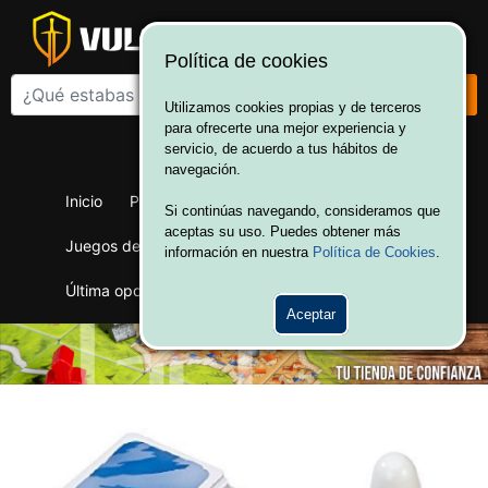
Política de cookies
Utilizamos cookies propias y de terceros
para ofrecerte una mejor experiencia y
¡Bienvenido a Vulcania!
servicio, de acuerdo a tus hábitos de
Hola. Inicia sesión
navegación.
Inicio
Productos
Juegos de mesa
Si continúas navegando, consideramos que
aceptas su uso. Puedes obtener más
Juegos de cartas
Merchandising
Ofertas
información en nuestra
Política de Cookies
.
Última oportunidad
Wargames
Aceptar