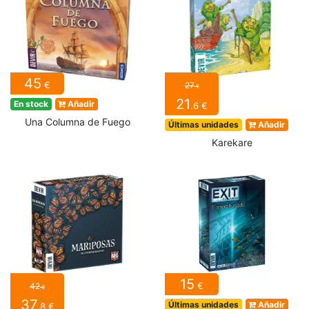
45
€
27
€
21
En stock
Añadir
.6 €
Una Columna de Fuego
Últimas unidades
Añadir
Karekare
15
€
42
€
37
Últimas unidades
Añadir
.8 €