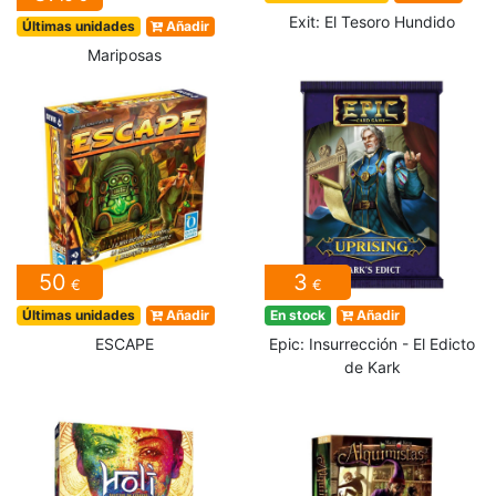
Exit: El Tesoro Hundido
Últimas unidades
Añadir
Mariposas
50
3
€
€
Últimas unidades
Añadir
En stock
Añadir
ESCAPE
Epic: Insurrección - El Edicto
de Kark