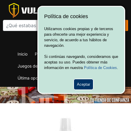
Política de cookies
Utilizamos cookies propias y de terceros
para ofrecerte una mejor experiencia y
¡Bienvenido a Vulcania!
servicio, de acuerdo a tus hábitos de
Hola. Inicia sesión
navegación.
Inicio
Productos
Juegos de mesa
Si continúas navegando, consideramos que
aceptas su uso. Puedes obtener más
Juegos de cartas
Merchandising
Ofertas
información en nuestra
Política de Cookies
.
Última oportunidad
Wargames
Aceptar