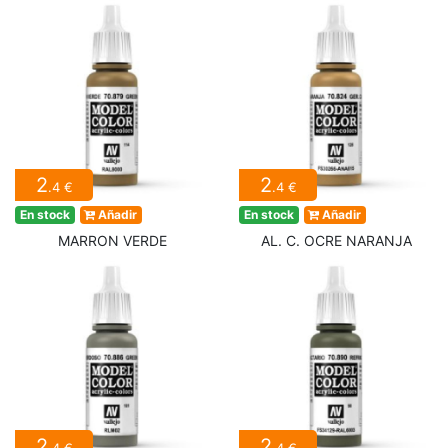
2
2
.4 €
.4 €
En stock
Añadir
En stock
Añadir
MARRON VERDE
AL. C. OCRE NARANJA
2
2