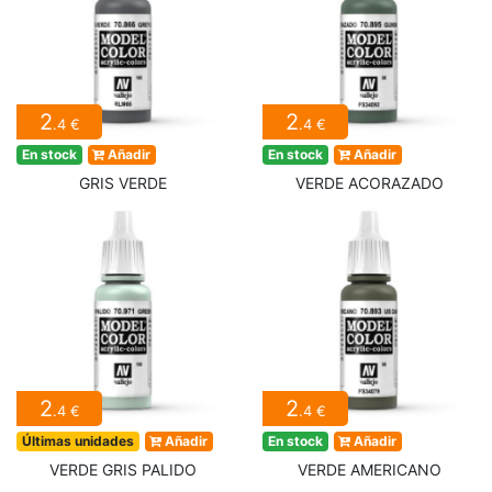
2
2
.4 €
.4 €
En stock
Añadir
En stock
Añadir
GRIS VERDE
VERDE ACORAZADO
2
2
.4 €
.4 €
Últimas unidades
Añadir
En stock
Añadir
VERDE GRIS PALIDO
VERDE AMERICANO