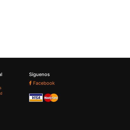
al
Síguenos
Facebook
s
ad