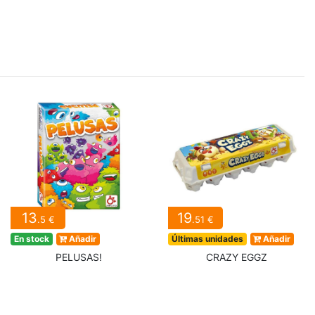
13
19
.5 €
.51 €
En stock
Añadir
Últimas unidades
Añadir
PELUSAS!
CRAZY EGGZ