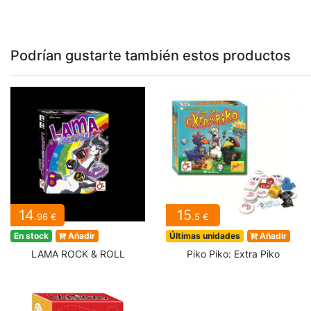
Podrían gustarte también estos productos
14
15
.96 €
.5 €
En stock
Añadir
Últimas unidades
Añadir
LAMA ROCK & ROLL
Piko Piko: Extra Piko