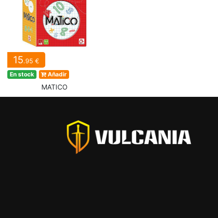
15
.95 €
En stock
Añadir
MATICO