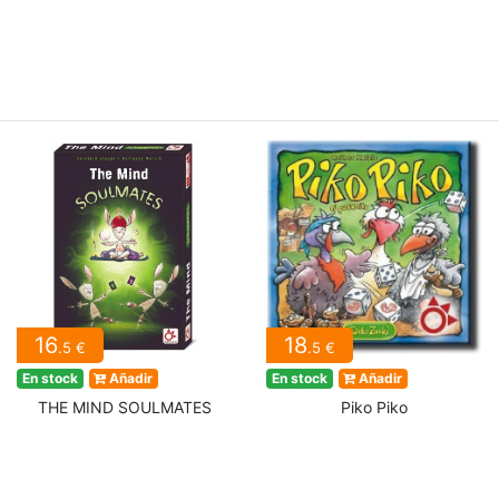
16
18
.5 €
.5 €
En stock
Añadir
En stock
Añadir
THE MIND SOULMATES
Piko Piko