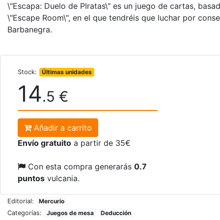
\"Escapa: Duelo de PIratas\" es un juego de cartas, basad
\"Escape Room\", en el que tendréis que luchar por conse
Barbanegra.
Stock:
Últimas unidades
14
.5 €
Añadir a carrito
Envío gratuito
a partir de 35€
Con esta compra generarás
0.7
puntos
vulcania.
Editorial:
Mercurio
Categorías:
Juegos de mesa
Deducción