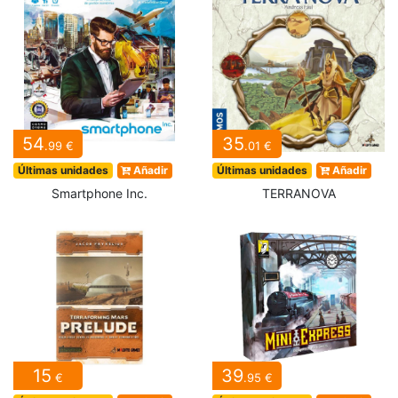
54
35
.99 €
.01 €
Últimas unidades
Añadir
Últimas unidades
Añadir
Smartphone Inc.
TERRANOVA
15
39
€
.95 €