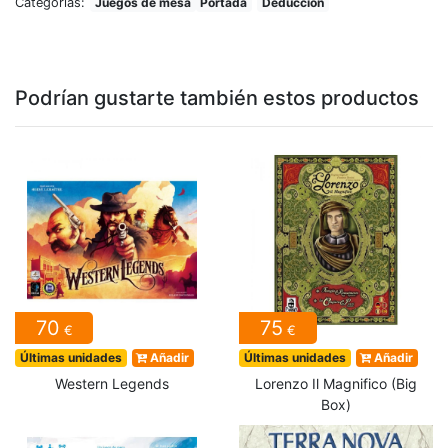
Categorías:
Juegos de mesa
Portada
Deducción
Podrían gustarte también estos productos
70
75
€
€
Últimas unidades
Añadir
Últimas unidades
Añadir
Western Legends
Lorenzo Il Magnifico (Big
Box)