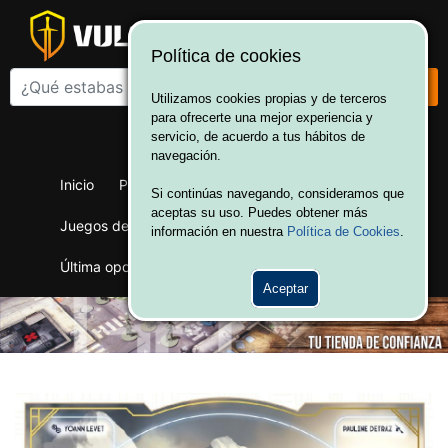
Política de cookies
Utilizamos cookies propias y de terceros
para ofrecerte una mejor experiencia y
¡Bienvenido a Vulcania!
servicio, de acuerdo a tus hábitos de
Hola. Inicia sesión
navegación.
Inicio
Productos
Juegos de mesa
Si continúas navegando, consideramos que
aceptas su uso. Puedes obtener más
Juegos de cartas
Merchandising
Ofertas
información en nuestra
Política de Cookies
.
Última oportunidad
Wargames
Aceptar