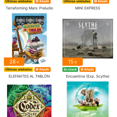
Últimas unidades
Añadir
Últimas unidades
Añadir
Terraforming Mars: Preludio
MINI EXPRESS
28
15
€
€
Últimas unidades
Añadir
En stock
Añadir
ELEFANTES AL TABLÓN
Encuentros (Exp. Scythe)