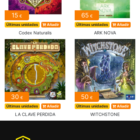
15
65
€
€
Últimas unidades
Añadir
Últimas unidades
Añadir
Codex Naturalis
ARK NOVA
30
50
€
€
Últimas unidades
Añadir
Últimas unidades
Añadir
LA CLAVE PERDIDA
WITCHSTONE